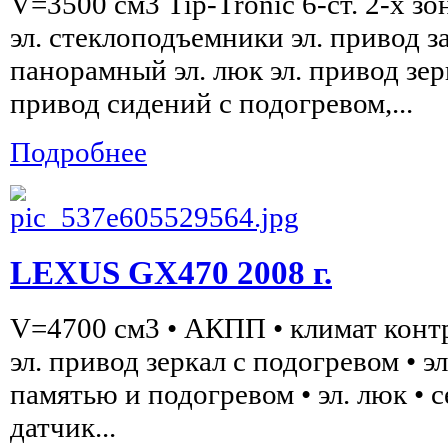
V=3500 см3 Tip-Tronic 6-ст. 2-х з
эл. стеклоподъемники эл. привод 
панорамный эл. люк эл. привод зер
привод сидений с подогревом,...
Подробнее
LEXUS GX470 2008 г.
V=4700 см3 • АКПП • климат контр
эл. привод зеркал c подогревом • э
памятью и подогревом • эл. люк • с
датчик...