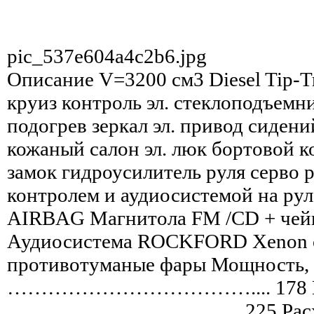
pic_537e604a4c2b6.jpg
Описание
V=3200 см3 Diesel Tip-T
круиз контроль эл. стеклоподъемни
подогрев зеркал эл. привод сиден
кожаный салон эл. люк бортовой 
замок гидроусилитель руля серво 
контролем и аудиосистемой на р
AIRBAG Магнитола FM /CD + чейн
Аудиосистема ROCKFORD Xenon 
противотуманые фары Мощность, 
……………………………….... 178 Кл
…………………………...…225 Раcход 