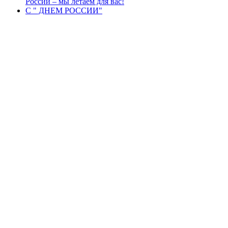
России – мы летаем для вас!
С " ДНЕМ РОССИИ"